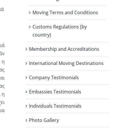
κά
Moving Terms and Conditions
Customs Regulations (by
country)
ρά
Membership and Accreditations
άν
 η
International Moving Destinations
ας
Company Testimonials
αι
ας
Embassies Testimonials
 η
ει
Individuals Testimonials
ρα
Photo Gallery