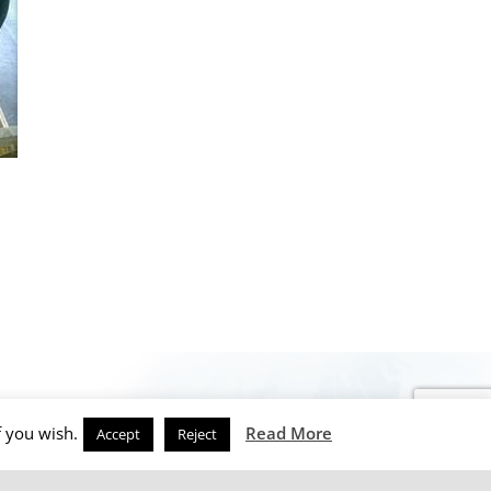
f you wish.
Read More
Accept
Reject