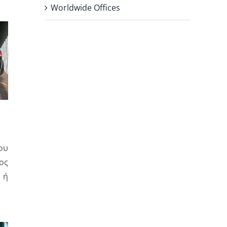
Worldwide Offices
ου
ος
 ή