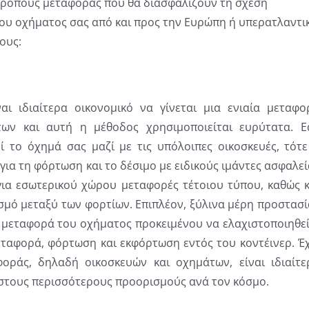
 τρόπους μεταφοράς που θα διασφαλίζουν τη σχέση
 του οχήματος σας από και προς την Ευρώπη ή υπερατλαντι
ους:
ναι ιδιαίτερα οικονομικό να γίνεται μια ενιαία μεταφο
των και αυτή η μέθοδος χρησιμοποιείται ευρύτατα. Ε
ί το όχημά σας μαζί με τις υπόλοιπες οικοσκευές, τότε
για τη φόρτωση και το δέσιμο με ειδικούς ιμάντες ασφαλεί
για εσωτερικού χώρου μεταφορές τέτοιου τύπου, καθώς κ
σμό μεταξύ των φορτίων. Επιπλέον, ξύλινα μέρη προστασί
 μεταφορά του οχήματος προκειμένου να ελαχιστοποιηθεί
εταφορά, φόρτωση και εκφόρτωση εντός του κοντέινερ. Έχ
φοράς, δηλαδή οικοσκευών και οχημάτων, είναι ιδιαίτε
 στους περισσότερους προορισμούς ανά τον κόσμο.