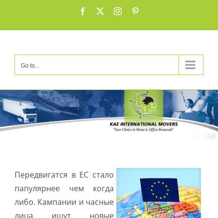
Skip
Facebook
X
Instagram
Pinterest
to
content
Go to...
Передвигатся в ЕС стало
папулярнее чем когда
либо. Кампании и часные
лица ищут новые