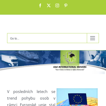
Skip
Facebook
X
Instagram
Pinterest
to
content
Go to...
V posledních letech se
trend pohybu osob v
rámci Evropské unie stal