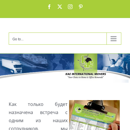
Skip
Facebook
X
Instagram
Pinterest
to
content
Go to...
Как только будет
назначена встреча с
одним из наших
сотрудников, мы